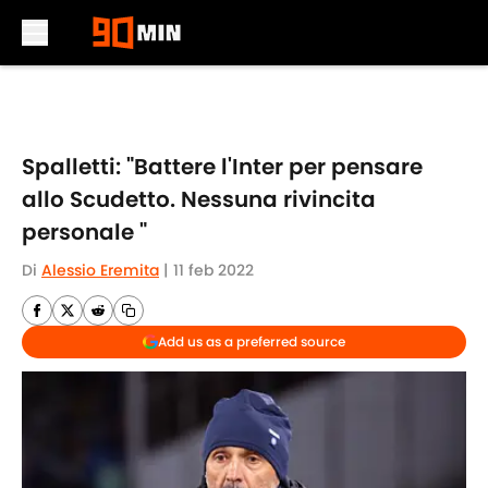
Skip to main content
Spalletti: "Battere l'Inter per pensare
allo Scudetto. Nessuna rivincita
personale "
Di
Alessio Eremita
|
11 feb 2022
Add us as a preferred source