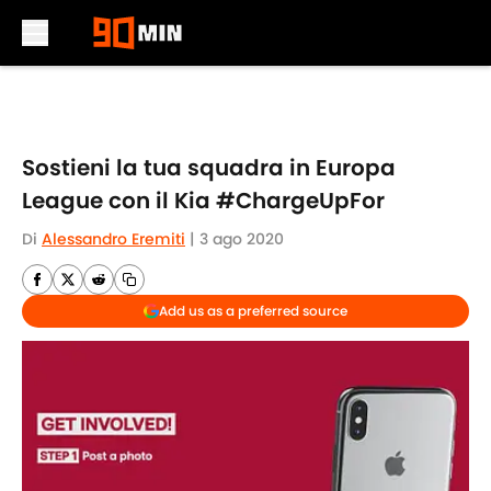
Skip to main content
Sostieni la tua squadra in Europa
League con il Kia #ChargeUpFor
Di
Alessandro Eremiti
|
3 ago 2020
Add us as a preferred source