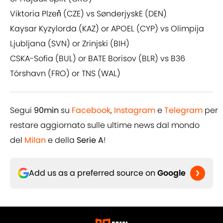
Viktoria Plzeň (CZE) vs SønderjyskE (DEN)
Kaysar Kyzylorda (KAZ) or APOEL (CYP) vs Olimpija
Ljubljana (SVN) or Zrinjski (BIH)
CSKA-Sofia (BUL) or BATE Borisov (BLR) vs B36
Tórshavn (FRO) or TNS (WAL)
Segui
90min
su
Facebook
,
Instagram
e
Telegram
per
restare aggiornato sulle ultime news dal mondo
del
Milan
e della
Serie A
!
Add us as a preferred source on
Google