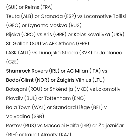
(SUI) or Reims (FRA)
Teuta (ALB) or Granada (ESP) vs Locomotive Tbilisi
(GEO) or Dynamo Moskva (RUS)
Rijeka (CRO) vs Aris (GRE) or Kolos Kovalivka (UKR)
St. Gallen (SUI) vs AEK Athens (GRE)
LASK (AUT) vs Dunajská Streda (SVK) or Jablonec
(CZE)
Shamrock Rovers (IRL) or AC Milan (ITA) vs
Bodø/Glimt (NOR) or Žalgiris Vilnius (LTU)
Botoşani (ROU) or Shkëndija (MKD) vs Lokomotiv
Plovdiv (BUL) or Tottenham (ENG)
Bala Town (WAL) or Standard Liège (BEL) v
Vojvodina (SRB)
Rostov (RUS) vs Maccabi Haifa (ISR) or Željezničar
(BIH) or Kairat Almaty (KAZ)