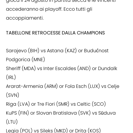
gioca il 24 agosto in partita secca e le vincenti
accederanno ai playoff. Ecco tutti gli
accoppiamenti.
TABELLONE RETROCESSE DALLA CHAMPIONS
Sarajevo (BIH) vs Astana (KAZ) or Budućnost
Podgorica (MNE)
Sheriff (MDA) vs Inter Escaldes (AND) or Dundalk
(IRL)
Ararat-Armenia (ARM) or Fola Esch (LUX) vs Celje
(SVN)
Riga (LVA) or Tre Fiori (SMR) vs Celtic (SCO)
KuPS (FIN) or Slovan Bratislava (SVK) vs Sūduva
(LTU)
Legia (POL) vs Sileks (MKD) or Drita (KOS)