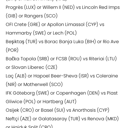
Progrès (LUX) or Willem II (NED) vs Lincoln Red Imps
(GIB) or Rangers (SCO)
OFI Crete (GRE) or Apollon Limassol (CYP) vs
Hammarby (SWE) or Lech (POL)
Beşiktaş (TUR) vs Borac Banja Luka (BIH) or Rio Ave
(POR)
Bačka Topola (SRB) or FCSB (ROU) vs Riteriai (LTU)
or Slovan Liberec (CZE)
Laç (ALB) or Hapoel Beer-Sheva (ISR) vs Coleraine
(NIR) or Motherwell (SCO)
IFK Göteborg (SWE) or Copenhagen (DEN) vs Piast
Gliwice (POL) or Hartberg (AUT)
Osijek (CRO) or Basel (SUI) vs Anorthosis (CYP)
Neftçi (AZE) or Galatasaray (TUR) vs Renova (MKD)
or Hajduk Split (CRO)