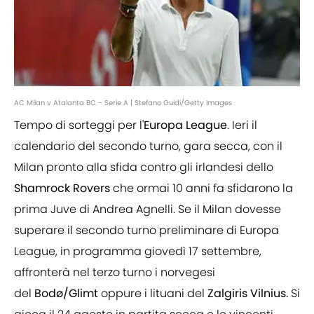
AC Milan v Atalanta BC - Serie A | Stefano Guidi/Getty Images
Tempo di sorteggi per l'
Europa League
. Ieri il
calendario del secondo turno, gara secca, con il
Milan pronto alla sfida contro gli irlandesi dello
Shamrock
Rovers
che ormai 10 anni fa sfidarono la
prima Juve di Andrea Agnelli. Se il Milan dovesse
superare il secondo turno preliminare di Europa
League, in programma giovedì 17 settembre,
affronterà nel terzo turno i norvegesi
del
Bodø/Glimt
oppure i lituani del
Zalgiris Vilnius.
Si