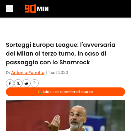
Skip to main content
Sorteggi Europa League: l'avversaria
del Milan al terzo turno, in caso di
passaggio con lo Shamrock
Di
Antonio Parrotto
|
1 set 2020
Add us as a preferred source