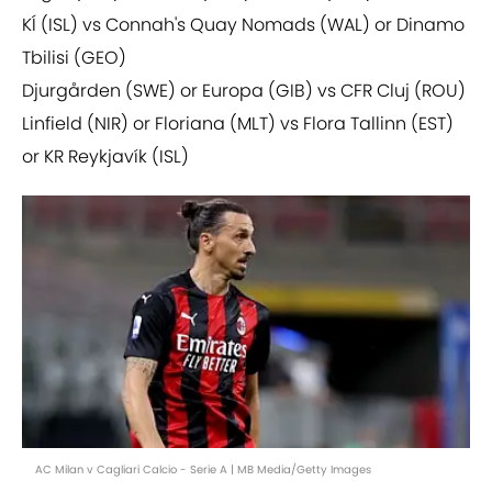
KÍ (ISL) vs Connah's Quay Nomads (WAL) or Dinamo
Tbilisi (GEO)
Djurgården (SWE) or Europa (GIB) vs CFR Cluj (ROU)
Linfield (NIR) or Floriana (MLT) vs Flora Tallinn (EST)
or KR Reykjavík (ISL)
AC Milan v Cagliari Calcio - Serie A | MB Media/Getty Images