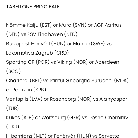
TABELLONE PRINCIPALE
Nõmme Kalju (EST) or Mura (SVN) or AGF Aarhus
(DEN) vs PSV Eindhoven (NED)
Budapest Honvéd (HUN) or Malmö (SWE) vs
Lokomotiva Zagreb (CRO)
Sporting CP (POR) vs Viking (NOR) or Aberdeen
(SCO)
Charleroi (BEL) vs Sfintul Gheorghe Suruceni (MDA)
or Partizan (SRB)
Ventspils (LVA) or Rosenborg (NOR) vs Alanyaspor
(TUR)
Kukës (ALB) or Wolfsburg (GER) vs Desna Chernihiv
(UKR)
Hibernians (MLT) or Fehérvár (HUN) vs Servette