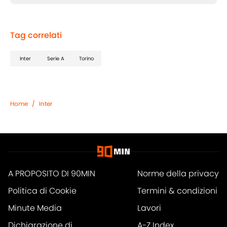
Tag correlati
Inter
Serie A
Torino
Home
/
Inter
A PROPOSITO DI 90MIN
Norme della privacy
Politica di Cookie
Termini & condizioni
Minute Media
Lavori
Dichiarazione di
A-Z Index