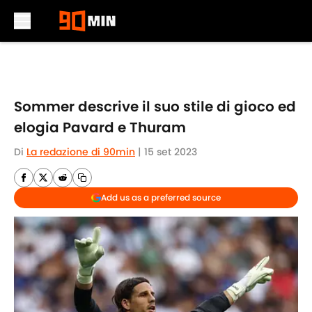
Skip to main content
Sommer descrive il suo stile di gioco ed
elogia Pavard e Thuram
Di
La redazione di 90min
|
15 set 2023
Add us as a preferred source