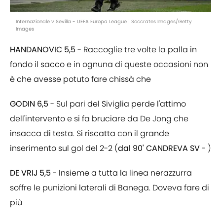
Internazionale v Sevilla - UEFA Europa League | Soccrates Images/Getty
Images
HANDANOVIC 5,5
- Raccoglie tre volte la palla in
fondo il sacco e in ognuna di queste occasioni non
è che avesse potuto fare chissà che
GODIN 6,5
- Sul pari del Siviglia perde l'attimo
dell'intervento e si fa bruciare da De Jong che
insacca di testa. Si riscatta con il grande
inserimento sul gol del 2-2 (
dal 90' CANDREVA SV
- )
DE VRIJ 5,5
- Insieme a tutta la linea nerazzurra
soffre le punizioni laterali di Banega. Doveva fare di
più