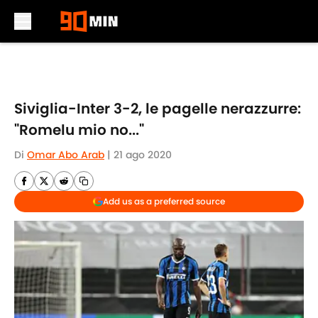
Skip to main content
Siviglia-Inter 3-2, le pagelle nerazzurre:
"Romelu mio no..."
Di
Omar Abo Arab
|
21 ago 2020
Add us as a preferred source