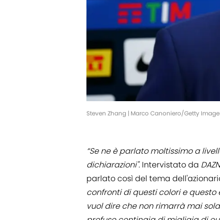
Steven Zhang | Marco Canoniero/Getty Image
“Se ne è parlato moltissimo a livel
dichiarazioni".
Intervistato da
DAZ
parlato così del tema dell'azionar
confronti di questi colori e questo 
vuol dire che non rimarrà mai sola
profuso centinaia di migliaia di e