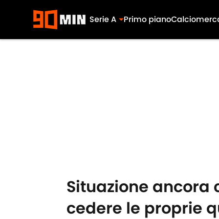
Serie A
Primo piano
Calciomerc
Skip to main content
Situazione ancora 
cedere le proprie qu