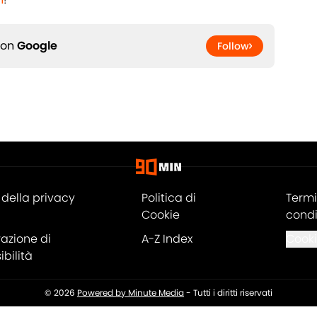
 on
Google
Follow
della privacy
Politica di
Termi
Cookie
condi
razione di
A-Z Index
Cooki
bilità
© 2026
Powered by Minute Media
-
Tutti i diritti riservati