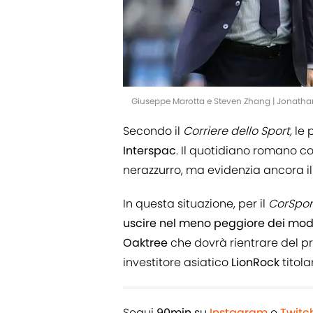
Giuseppe Marotta e Steven Zhang | Jonath
Secondo il
Corriere dello Sport,
le 
Interspac
. Il quotidiano romano co
nerazzurro, ma evidenzia ancora il
In questa situazione, per il
CorSpo
uscire nel meno peggiore dei mod
Oaktree
che dovrà rientrare del pr
investitore asiatico
LionRock
titola
Segui
90min
su
Instagram
e
Twitc