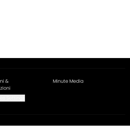
ni &
Minute Media
zioni
es Settings