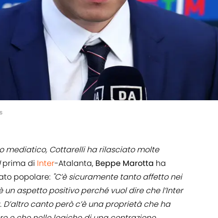
s
lo mediatico, Cottarelli ha rilasciato molte
N
prima di
Inter
-Atalanta,
Beppe Marotta
ha
iato popolare:
"C’è sicuramente tanto affetto nei
è un aspetto positivo perché vuol dire che l’Inter
. D’altro canto però c’è una proprietà che ha
uro e che nelle logiche di una contrazione