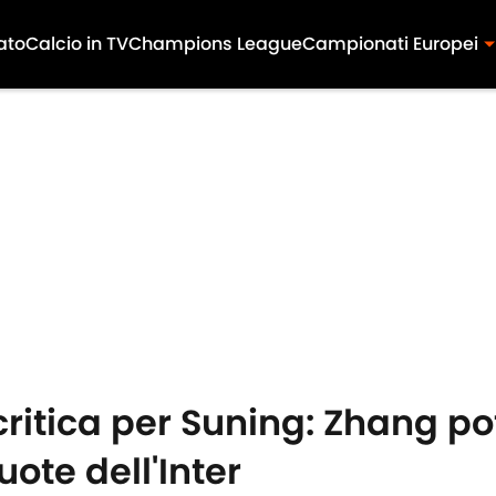
ato
Calcio in TV
Champions League
Campionati Europei
critica per Suning: Zhang p
ote dell'Inter