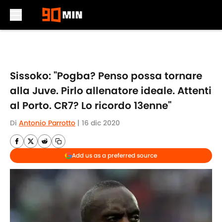
Skip to main content
Sissoko: "Pogba? Penso possa tornare
alla Juve. Pirlo allenatore ideale. Attenti
al Porto. CR7? Lo ricordo 13enne"
Di
Antonio Parrotto
|
16 dic 2020
Add us as a preferred source