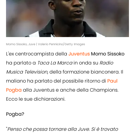
Momo Sissoko, Juve | Valerio Pennicino/Getty Images
L'ex centrocampista della
Juventus
Momo
Sissoko
ha parlato a
Taca La Marca
in onda su
Radio
Musica Television
, della formazione bianconera. Il
maliano ha parlato del possibile ritorno di
Paul
Pogba
alla Juventus e anche della Champions.
Ecco le sue dichiarazioni.
Pogba?
"
Penso che possa tornare alla Juve. Si è trovato