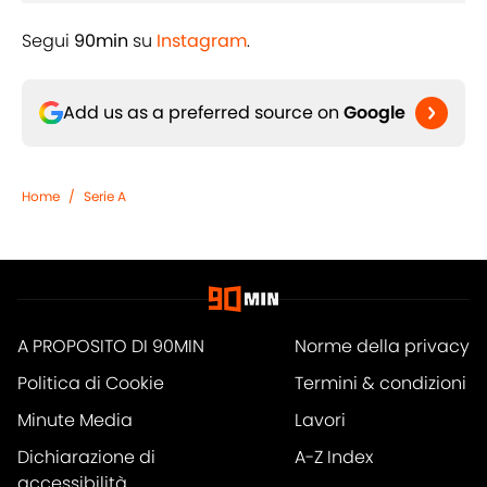
Segui
90min
su
Instagram
.
Add us as a preferred source on
Google
Home
/
Serie A
A PROPOSITO DI 90MIN
Norme della privacy
Politica di Cookie
Termini & condizioni
Minute Media
Lavori
Dichiarazione di
A-Z Index
accessibilità