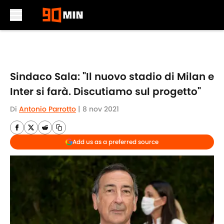
Skip to main content
Sindaco Sala: "Il nuovo stadio di Milan e
Inter si farà. Discutiamo sul progetto"
Di
Antonio Parrotto
|
8 nov 2021
Add us as a preferred source