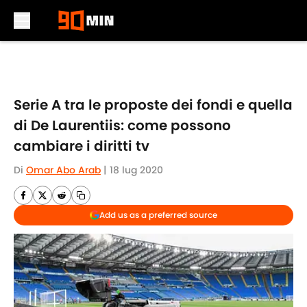
Skip to main content
Serie A tra le proposte dei fondi e quella
di De Laurentiis: come possono
cambiare i diritti tv
Di
Omar Abo Arab
|
18 lug 2020
Add us as a preferred source