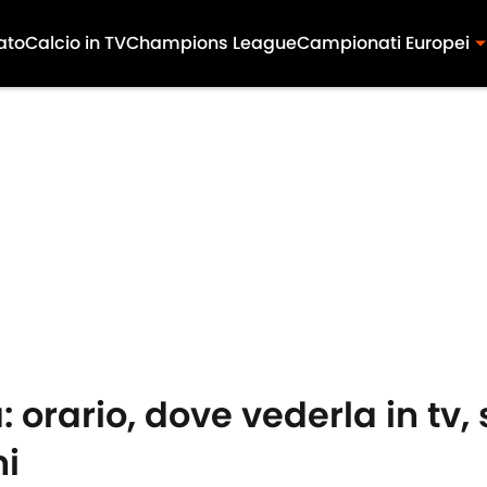
ato
Calcio in TV
Champions League
Campionati Europei
 orario, dove vederla in tv,
ni