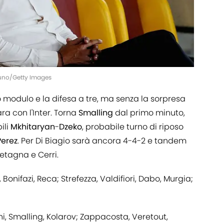
runo/Getty Images
 modulo e la difesa a tre, ma senza la sorpresa
ra con l'Inter. Torna
Smalling
dal primo minuto,
ili
Mkhitaryan
-
Dzeko
, probabile turno di riposo
Perez
. Per Di Biagio sarà ancora 4-4-2 e tandem
tagna e Cerri.
i, Bonifazi, Reca; Strefezza, Valdifiori, Dabo, Murgia;
ni, Smalling, Kolarov; Zappacosta, Veretout,