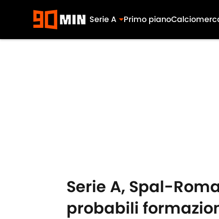
Serie A
Primo piano
Calciomerc
Skip to main content
Serie A, Spal-Roma:
probabili formazio