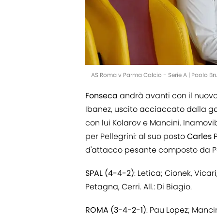
AS Roma v Parma Calcio - Serie A | Paolo B
Fonseca
andrà avanti con il nuovo
Ibanez, uscito acciaccato dalla ga
con lui Kolarov e Mancini. Inamovib
per Pellegrini: al suo posto
Carles
d'attacco pesante composto da Pe
SPAL (4-4-2)
: Letica; Cionek, Vicar
Petagna, Cerri. All.: Di Biagio.
ROMA (3-4-2-1)
: Pau Lopez; Manci