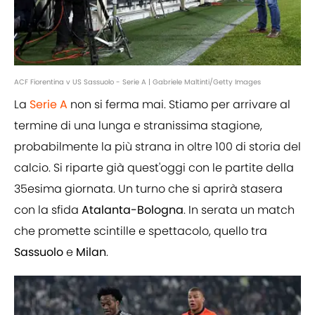
ACF Fiorentina v US Sassuolo - Serie A | Gabriele Maltinti/Getty Images
La
Serie A
non si ferma mai. Stiamo per arrivare al
termine di una lunga e stranissima stagione,
probabilmente la più strana in oltre 100 di storia del
calcio. Si riparte già quest'oggi con le partite della
35esima giornata. Un turno che si aprirà stasera
con la sfida
Atalanta-Bologna
. In serata un match
che promette scintille e spettacolo, quello tra
Sassuolo
e
Milan
.