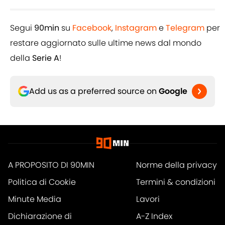
Segui
90min
su
Facebook
,
Instagram
e
Telegram
per
restare aggiornato sulle ultime news dal mondo
della
Serie A
!
Add us as a preferred source on
Google
A PROPOSITO DI 90MIN
Norme della privacy
Politica di Cookie
Termini & condizioni
Minute Media
Lavori
Dichiarazione di
A-Z Index