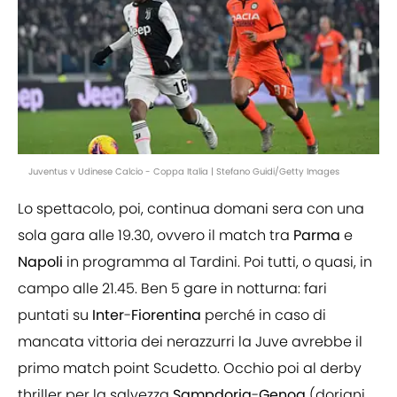
Juventus v Udinese Calcio - Coppa Italia | Stefano Guidi/Getty Images
Lo spettacolo, poi, continua domani sera con una
sola gara alle 19.30, ovvero il match tra
Parma
e
Napoli
in programma al Tardini. Poi tutti, o quasi, in
campo alle 21.45. Ben 5 gare in notturna: fari
puntati su
Inter
-
Fiorentina
perché in caso di
mancata vittoria dei nerazzurri la Juve avrebbe il
primo match point Scudetto. Occhio poi al derby
thriller per la salvezza
Sampdoria
-
Genoa
(doriani