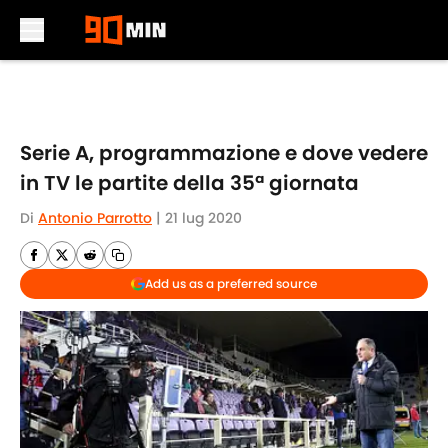
Skip to main content
Serie A, programmazione e dove vedere
in TV le partite della 35ª giornata
Di
Antonio Parrotto
|
21 lug 2020
Add us as a preferred source