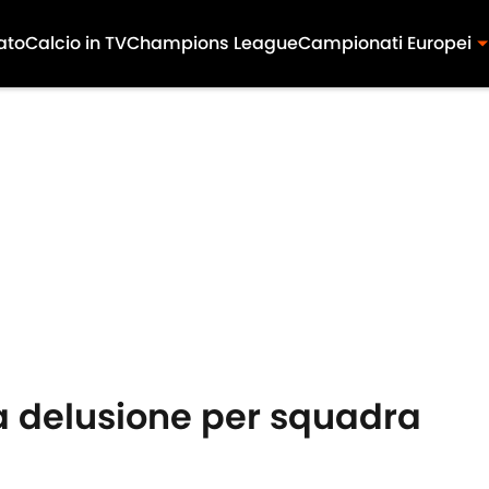
ato
Calcio in TV
Champions League
Campionati Europei
na delusione per squadra