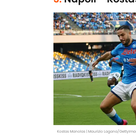
Kostas Manolas | Maurizio Lagana/GettyIm