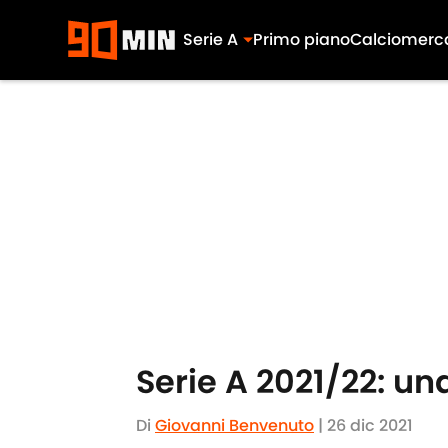
Serie A
Primo piano
Calciomerc
Skip to main content
Serie A 2021/22: u
Di
Giovanni Benvenuto
|
26 dic 2021