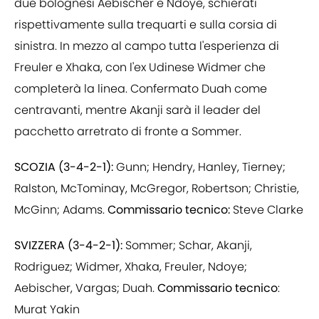
due bolognesi Aebischer e Ndoye, schierati
rispettivamente sulla trequarti e sulla corsia di
sinistra. In mezzo al campo tutta l'esperienza di
Freuler e Xhaka, con l'ex Udinese Widmer che
completerà la linea. Confermato Duah come
centravanti, mentre Akanji sarà il leader del
pacchetto arretrato di fronte a Sommer.
SCOZIA (3-4-2-1):
Gunn; Hendry, Hanley, Tierney;
Ralston, McTominay, McGregor, Robertson; Christie,
McGinn; Adams.
Commissario tecnico:
Steve Clarke
SVIZZERA (3-4-2-1):
Sommer; Schar, Akanji,
Rodriguez; Widmer, Xhaka, Freuler, Ndoye;
Aebischer, Vargas; Duah.
Commissario tecnico
:
Murat Yakin