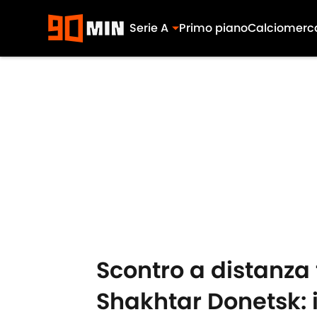
Serie A
Primo piano
Calciomerc
Skip to main content
Scontro a distanza
Shakhtar Donetsk: i