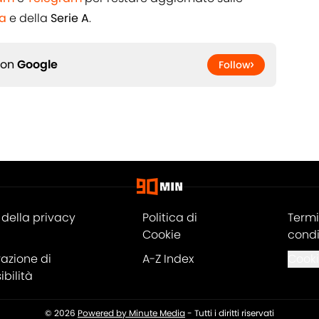
a
e della
Serie A
.
 on
Google
Follow
della privacy
Politica di
Termi
Cookie
condi
razione di
A-Z Index
Cooki
bilità
© 2026
Powered by Minute Media
-
Tutti i diritti riservati