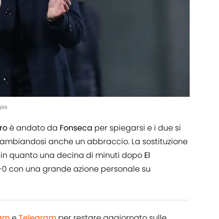
ges
ro
è andato da
Fonseca
per spiegarsi e i due si
scambiandosi anche un abbraccio. La sostituzione
 in quanto una decina di minuti dopo
El
 2-0 con una grande azione personale su
ram
e
Telegram
per restare aggiornato sulle