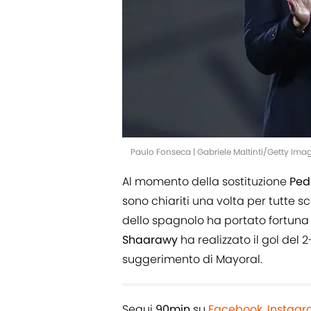
Paulo Fonseca | Gabriele Maltinti/Getty Ima
Al momento della sostituzione
Ped
sono chiariti una volta per tutte 
dello spagnolo ha portato fortuna
Shaarawy
ha realizzato il gol del
suggerimento di Mayoral.
Segui
90min
su
Facebook
,
Instag