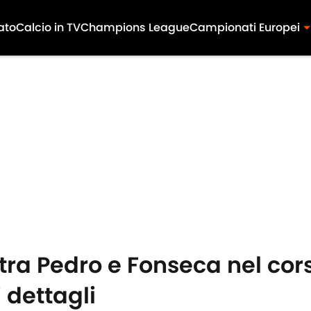
ato
Calcio in TV
Champions League
Campionati Europei
 tra Pedro e Fonseca nel co
 dettagli