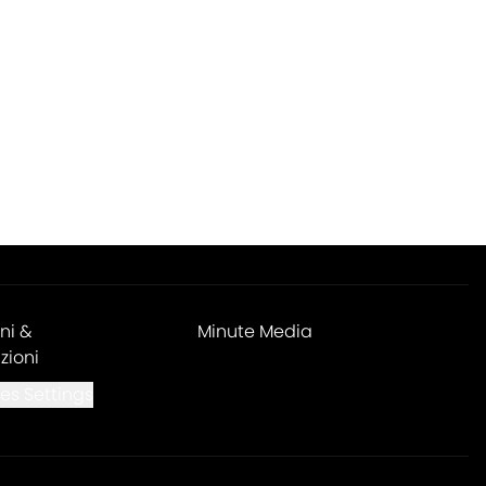
ni &
Minute Media
zioni
es Settings