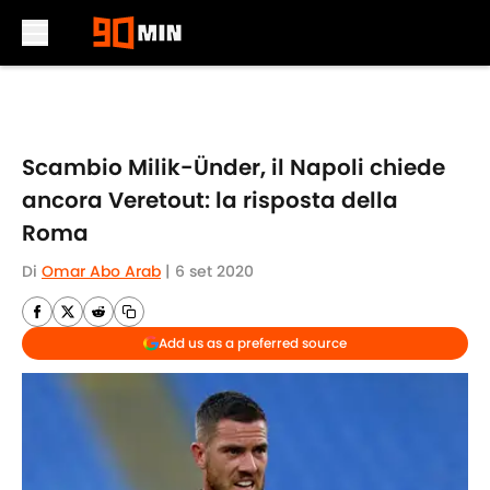
Skip to main content
Scambio Milik-Ünder, il Napoli chiede
ancora Veretout: la risposta della
Roma
Di
Omar Abo Arab
|
6 set 2020
Add us as a preferred source