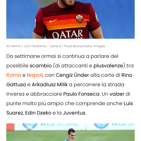
AS Roma v ACF Fiorentina - Serie A | Paolo Bruno/Getty Images
Da settimane ormai si continua a parlare del
possibile
scambio
(di attaccanti e
plusvalenze
) tra
Roma
e
Napoli
, con
Cengiz
Ünder
alla corte di
Rino
Gattuso
e
Arkadiusz
Milik
a percorrere la strada
inversa e abbracciare
Paulo
Fonseca
. Un
valzer
di
punte molto più ampio che comprende anche
Luis
Suarez
,
Edin
Dzeko
e la
Juventus
.