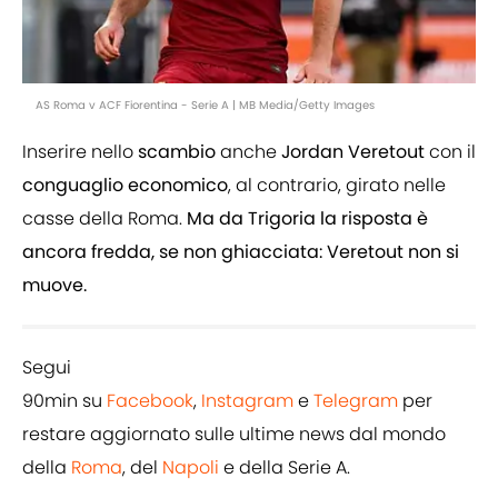
AS Roma v ACF Fiorentina - Serie A | MB Media/Getty Images
Inserire nello
scambio
anche
Jordan
Veretout
con il
conguaglio
economico
, al contrario, girato nelle
casse della Roma.
Ma da Trigoria la risposta è
ancora fredda, se non ghiacciata: Veretout non si
muove.
Segui
90min su
Facebook
,
Instagram
e
Telegram
per
restare aggiornato sulle ultime news dal mondo
della
Roma
, del
Napoli
e della Serie A.