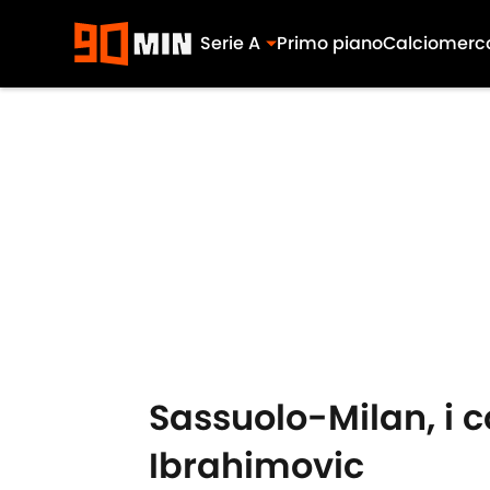
Serie A
Primo piano
Calciomerc
Skip to main content
Sassuolo-Milan, i co
Ibrahimovic