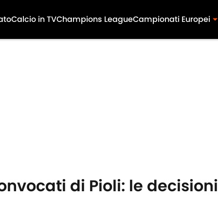
ato
Calcio in TV
Champions League
Campionati Europei
nvocati di Pioli: le decisioni