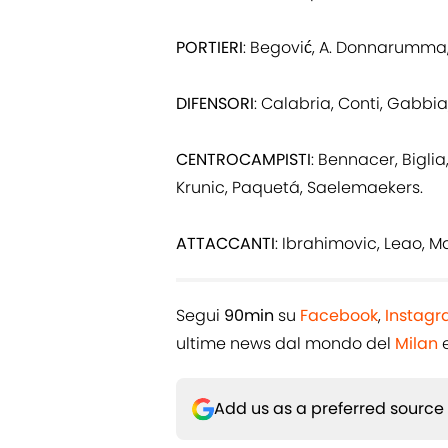
PORTIERI
: Begović, A. Donnarumm
DIFENSORI
: Calabria, Conti, Gabbia
CENTROCAMPISTI
: Bennacer, Bigli
Krunic, Paquetá, Saelemaekers.
ATTACCANTI
: Ibrahimovic, Leao, Ma
Segui
90min
su
Facebook
,
Instag
ultime news dal mondo del
Milan
e
Add us as a preferred source