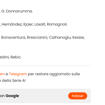
a, G. Donnarumma.
, Hernández, Kjaer, Laxalt, Romagnoli.
a, Bonaventura, Brescianini, Calhanoglu, Kessie,
ldini, Rebic.
ram
e
Telegram
per restare aggiornato sulle
 della Serie A!
 on
Google
Follow