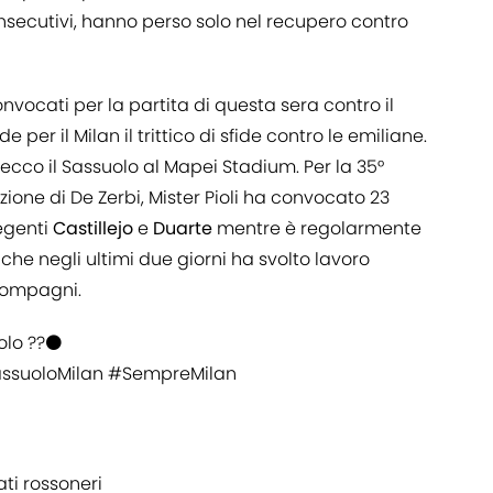
 consecutivi, hanno perso solo nel recupero contro
convocati
per la partita di questa sera contro il
 per il Milan il trittico di sfide contro le emiliane.
cco il Sassuolo al Mapei Stadium. Per la 35°
zione di De Zerbi, Mister Pioli ha convocato 23
egenti
Castillejo
e
Duarte
mentre è regolarmente
, che negli ultimi due giorni ha svolto lavoro
 compagni.
lo ??⚫️
ssuoloMilan
#SempreMilan
ti rossoneri