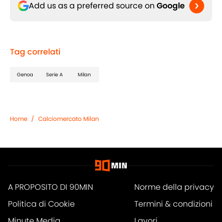
Add us as a preferred source on
Google
Tag correlati
Genoa
Serie A
Milan
Home
/
Calciomercato Milan
A PROPOSITO DI 90MIN
Norme della privacy
Politica di Cookie
Termini & condizioni
Minute Media
Lavori