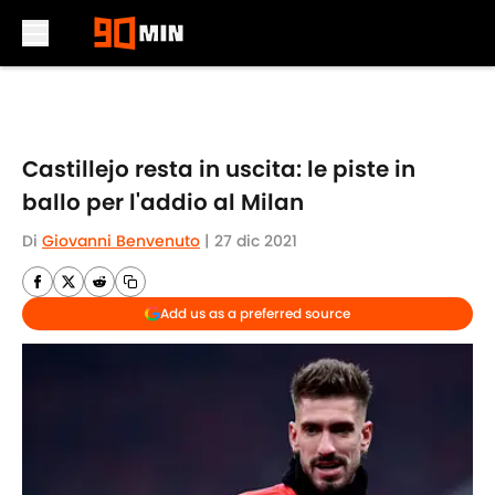
Skip to main content
Castillejo resta in uscita: le piste in
ballo per l'addio al Milan
Di
Giovanni Benvenuto
|
27 dic 2021
Add us as a preferred source