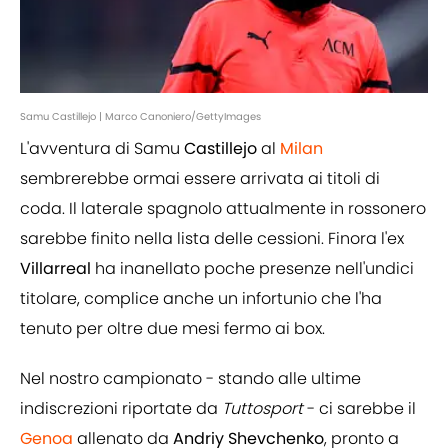
Samu Castillejo | Marco Canoniero/GettyImages
L'avventura di Samu
Castillejo
al
Milan
sembrerebbe ormai essere arrivata ai titoli di
coda. Il laterale spagnolo attualmente in rossonero
sarebbe finito nella lista delle cessioni. Finora l'ex
Villarreal
ha inanellato poche presenze nell'undici
titolare, complice anche un infortunio che l'ha
tenuto per oltre due mesi fermo ai box.
Nel nostro campionato - stando alle ultime
indiscrezioni riportate da
Tuttosport
- ci sarebbe il
Genoa
allenato da
Andriy Shevchenko
, pronto a