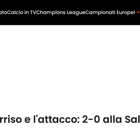
ato
Calcio in TV
Champions League
Campionati Europei
orriso e l'attacco: 2-0 alla S