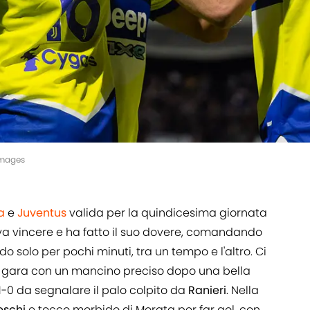
Images
a
e
Juventus
valida per la quindicesima giornata
eva vincere e ha fatto il suo dovere, comandando
endo solo per pochi minuti, tra un tempo e l'altro. Ci
 gara con un mancino preciso dopo una bella
l'1-0 da segnalare il palo colpito da
Ranieri
. Nella
eschi
e tocco morbido di Morata per far gol, con