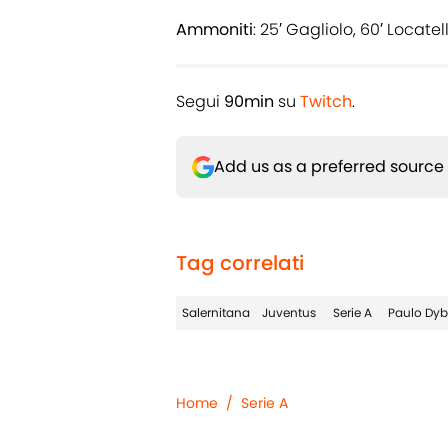
Ammoniti
: 25′ Gagliolo, 60′ Locatell
Segui
90min
su
Twitch
.
Add us as a preferred source
Tag correlati
Salernitana
Juventus
Serie A
Paulo Dyb
Home
/
Serie A