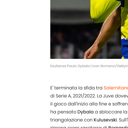
Esultanza Paulo Dybala | Ivan Romano/Getty
E' terminata la sfida tra
Salernitan
di Serie A, 2021/2022. La Juve dov
il gioco dall'inizio alla fine e soffr
ha pensato
Dybala
a sbloccare la
triangolazione con
Kulusevski
. Sul
ripresa cross rasoterra di
Bernard