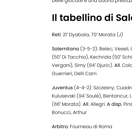
belle giocate e una buona prestaz
Il tabellino di S
Reti
: 21′ Dyabala, 70′ Morata (J)
Salernitana
(3-5-2): Belec; Veseli,
(50′ Di Tacchio), Kechrida (50′ Schi
Vergani), Simy (64′ Djuric).
All
. Co
Guerrieri, Delli Carri
Juventus
(4-4-2): Szczesny; Cuadrado
Kulusevski (94' Soulé), Bentancur, 
(66′ Morata).
All
. Allegri.
A disp
. Pi
Bonucci, Arthur
Arbitro
: Fourneau di Roma