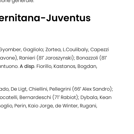
ione generale.
alernitana-Juventus
 Gyomber, Gagliolo; Zortea, L.Coulibaly, Capezzi
avone), Ranieri (81′ Jaroszynski); Bonazzoli (81′
lantuono.
A disp
. Fiorillo, Kastanos, Bogdan,
, De Ligt, Chiellini, Pellegrini (66′ Alex Sandro);
Locatelli, Bernardeschi (71′ Rabiot); Dybala, Kean
nsoglio, Perin, Kaio Jorge, de Winter, Rugani,