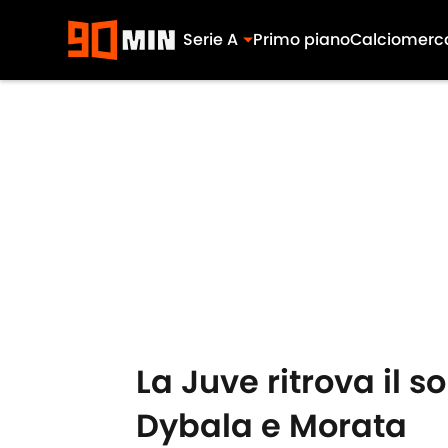
Serie A
Primo piano
Calciomerc
Skip to main content
La Juve ritrova il s
Dybala e Morata