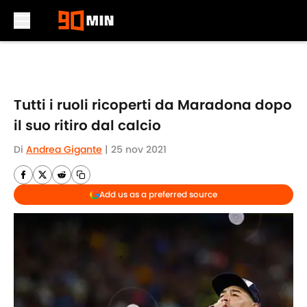
Skip to main content
Tutti i ruoli ricoperti da Maradona dopo
il suo ritiro dal calcio
Di
Andrea Gigante
|
25 nov 2021
Add us as a preferred source