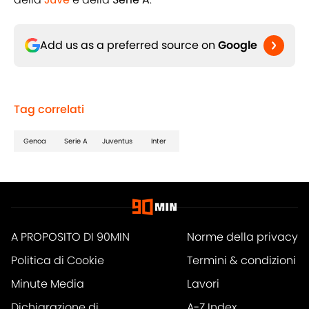
Add us as a preferred source on
Google
Tag correlati
Genoa
Serie A
Juventus
Inter
A PROPOSITO DI 90MIN
Norme della privacy
Politica di Cookie
Termini & condizioni
Minute Media
Lavori
Dichiarazione di
A-Z Index