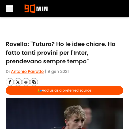
Skip to main content
Rovella: "Futuro? Ho le idee chiare. Ho
fatto tanti provini per l'Inter,
prendevano sempre tempo"
Di
Antonio Parrotto
|
9 gen 2021
Add us as a preferred source