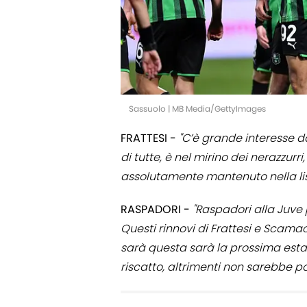
Sassuolo | MB Media/GettyImages
FRATTESI -
"C’è grande interesse da
di tutte, è nel mirino dei nerazzurri
assolutamente mantenuto nella lista
RASPADORI -
"Raspadori alla Juve 
Questi rinnovi di Frattesi e Scama
sarà questa sarà la prossima estate
riscatto, altrimenti non sarebbe po