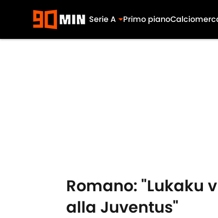
Serie A
Primo piano
Calciomerc
Skip to main content
Romano: "Lukaku vuo
alla Juventus"