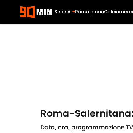
Serie A
Primo piano
Calciomerc
Skip to main content
Roma-Salernitana: d
Data, ora, programmazione TV e