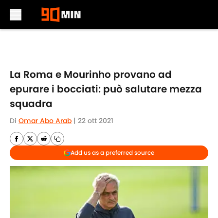
Skip to main content
La Roma e Mourinho provano ad
epurare i bocciati: può salutare mezza
squadra
Di
Omar Abo Arab
|
22 ott 2021
Add us as a preferred source