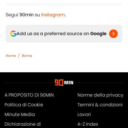
Segui
90min
su
Instagram
.
Add us as a preferred source on
Google
Home
/
Roma
A PROPOSITO DI 90MIN
Norme della privacy
Politica di Cookie
Termini & condizioni
Minute Media
Lavori
Dichiarazione di
A-Z Index