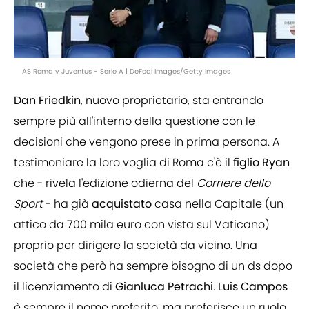
AS Roma v Juventus - Serie A | DeFodi Images/Getty Images
Dan
Friedkin
, nuovo proprietario, sta entrando
sempre più all'interno della questione con le
decisioni che vengono prese in prima persona. A
testimoniare la loro voglia di Roma c'è il
figlio
Ryan
che - rivela l'edizione odierna del
Corriere dello
Sport
- ha già
acquistato
casa nella Capitale (un
attico da 700 mila euro con vista sul Vaticano)
proprio per dirigere la società da vicino. Una
società che però ha sempre bisogno di un ds dopo
il licenziamento di
Gianluca
Petrachi
.
Luis
Campos
è sempre il nome preferito, ma preferisce un ruolo