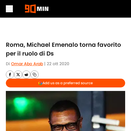
Skip to main content
Roma, Michael Emenalo torna favorito
per il ruolo di Ds
Di
Omar Abo Arab
|
22 ott 2020
Add us as a preferred source