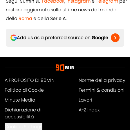
Segui
90min
su
Facebook
,
Instagram
e
Telegram
per
restare aggiornato sulle ultime news dal mondo
della
Roma
e della
Serie A
.
Add us as a preferred source on
Google
A PROPOSITO DI 90MIN
Norme della privacy
Politica di Cookie
Termini & condizioni
Minute Media
Lavori
Dichiarazione di
A-Z Index
accessibilità
Cookies Settings