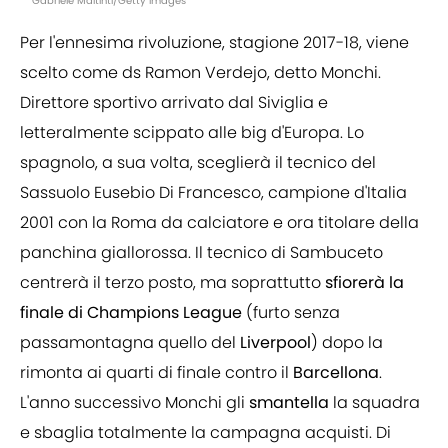
Gabriele Maltinti/Getty Images
Per l'ennesima rivoluzione, stagione 2017-18, viene
scelto come ds Ramon Verdejo, detto Monchi.
Direttore sportivo arrivato dal Siviglia e
letteralmente scippato alle big d'Europa. Lo
spagnolo, a sua volta, sceglierà il tecnico del
Sassuolo Eusebio Di Francesco, campione d'Italia
2001 con la Roma da calciatore e ora titolare della
panchina giallorossa. Il tecnico di Sambuceto
centrerà il terzo posto, ma soprattutto
sfiorerà
la
finale
di
Champions
League
(furto senza
passamontagna quello del
Liverpool
) dopo la
rimonta ai quarti di finale contro il
Barcellona
.
L'anno successivo Monchi gli
smantella
la squadra
e sbaglia totalmente la campagna acquisti. Di