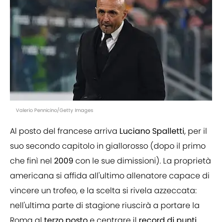
Valerio Pennicino/Getty Images
Al posto del francese arriva
Luciano
Spalletti
, per il
suo secondo capitolo in giallorosso (dopo il primo
che finì nel
2009
con le sue dimissioni). La proprietà
americana si affida all'ultimo allenatore capace di
vincere un trofeo, e la scelta si rivela azzeccata:
nell'ultima parte di stagione riuscirà a portare la
Roma al
terzo
posto
e centrare il
record
di
punti