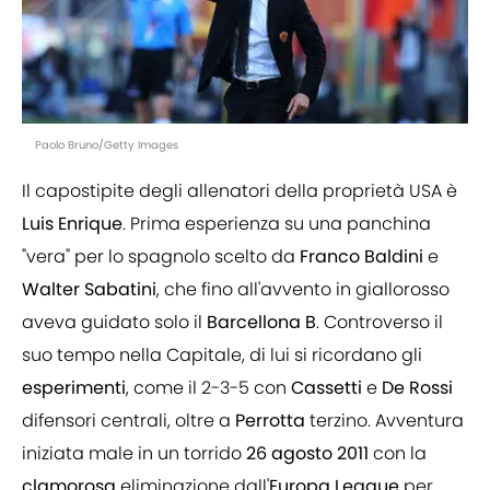
Paolo Bruno/Getty Images
Il capostipite degli allenatori della proprietà USA è
Luis
Enrique
. Prima esperienza su una panchina
"vera" per lo spagnolo scelto da
Franco
Baldini
e
Walter
Sabatini
, che fino all'avvento in giallorosso
aveva guidato solo il
Barcellona B
. Controverso il
suo tempo nella Capitale, di lui si ricordano gli
esperimenti
, come il 2-3-5 con
Cassetti
e
De
Rossi
difensori centrali, oltre a
Perrotta
terzino. Avventura
iniziata male in un torrido
26 agosto
2011
con la
clamorosa
eliminazione dall'
Europa League
per