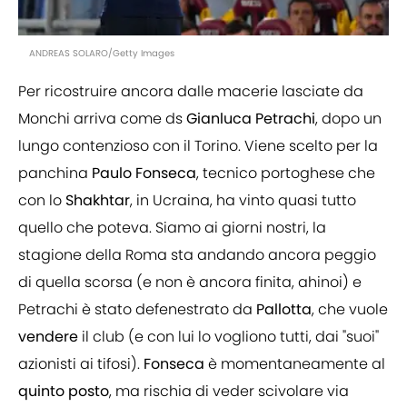
ANDREAS SOLARO/Getty Images
Per ricostruire ancora dalle macerie lasciate da
Monchi arriva come ds
Gianluca
Petrachi
, dopo un
lungo contenzioso con il Torino. Viene scelto per la
panchina
Paulo
Fonseca
, tecnico portoghese che
con lo
Shakhtar
, in Ucraina, ha vinto quasi tutto
quello che poteva. Siamo ai giorni nostri, la
stagione della Roma sta andando ancora peggio
di quella scorsa (e non è ancora finita, ahinoi) e
Petrachi è stato defenestrato da
Pallotta
, che vuole
vendere
il club (e con lui lo vogliono tutti, dai "suoi"
azionisti ai tifosi).
Fonseca
è momentaneamente al
quinto
posto
, ma rischia di veder scivolare via