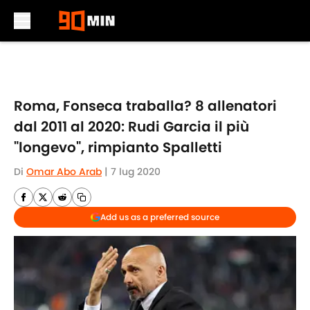
Skip to main content
Roma, Fonseca traballa? 8 allenatori
dal 2011 al 2020: Rudi Garcia il più
"longevo", rimpianto Spalletti
Di
Omar Abo Arab
|
7 lug 2020
Add us as a preferred source