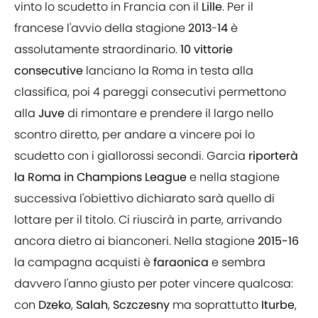
vinto lo scudetto in Francia con il
Lille
. Per il
francese l'avvio della stagione
2013
-
14
è
assolutamente straordinario.
10
vittorie
consecutive
lanciano la Roma in testa alla
classifica, poi 4 pareggi consecutivi permettono
alla
Juve
di rimontare e prendere il largo nello
scontro diretto, per andare a vincere poi lo
scudetto con i giallorossi secondi. Garcia
riporterà
la Roma in
Champions
League
e nella stagione
successiva l'obiettivo dichiarato sarà quello di
lottare per il titolo. Ci riuscirà in parte, arrivando
ancora dietro ai bianconeri. Nella stagione
2015-16
la campagna acquisti è
faraonica
e sembra
davvero l'anno giusto per poter vincere qualcosa:
con
Dzeko
,
Salah
,
Sczczesny
ma soprattutto
Iturbe
,