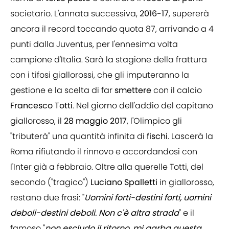
societario. L'annata successiva,
2016-17
, supererà
ancora il record toccando quota 87, arrivando a 4
punti dalla Juventus, per l'ennesima volta
campione d'Italia. Sarà la stagione della frattura
con i tifosi giallorossi, che gli imputeranno la
gestione e la scelta di far
smettere
con il calcio
Francesco
Totti
. Nel giorno dell'addio del capitano
giallorosso, il
28
maggio
2017
, l'Olimpico gli
"tributerà" una quantità infinita di
fischi
. Lascerà la
Roma rifiutando il rinnovo e accordandosi con
l'Inter già a febbraio. Oltre alla querelle Totti, del
secondo ("tragico")
Luciano
Spalletti
in giallorosso,
restano due frasi: "
Uomini forti-destini forti, uomini
deboli-destini deboli. Non c'è altra strada
" e il
famoso "
non escludo il ritorno, mi garba questa