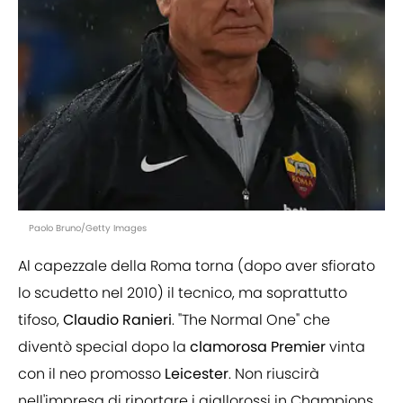
Paolo Bruno/Getty Images
Al capezzale della Roma torna (dopo aver sfiorato
lo scudetto nel 2010) il tecnico, ma soprattutto
tifoso,
Claudio
Ranieri
. "The Normal One" che
diventò special dopo la
clamorosa
Premier
vinta
con il neo promosso
Leicester
. Non riuscirà
nell'impresa di riportare i giallorossi in Champions