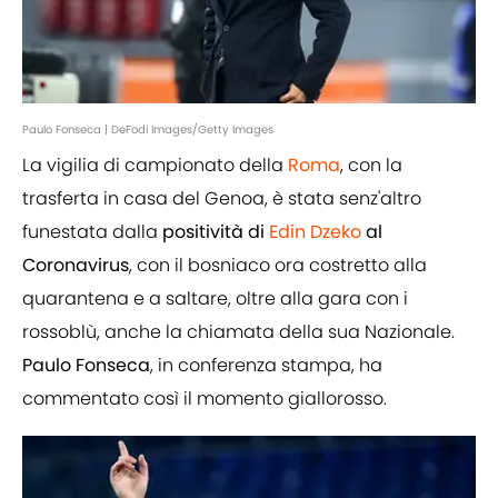
Paulo Fonseca | DeFodi Images/Getty Images
La vigilia di campionato della
Roma
, con la
trasferta in casa del Genoa, è stata senz'altro
funestata dalla
positività
di
Edin
Dzeko
al
Coronavirus
, con il bosniaco ora costretto alla
quarantena e a saltare, oltre alla gara con i
rossoblù, anche la chiamata della sua Nazionale.
Paulo
Fonseca
, in conferenza stampa, ha
commentato così il momento giallorosso.