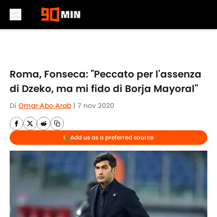
Skip to main content
Roma, Fonseca: "Peccato per l'assenza
di Dzeko, ma mi fido di Borja Mayoral"
Di
Omar Abo Arab
|
7 nov 2020
Add us as a preferred source