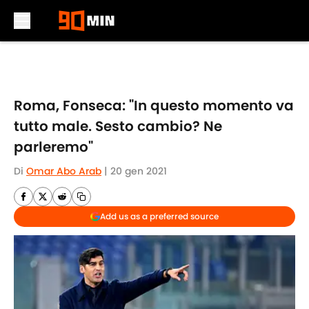
Skip to main content
Roma, Fonseca: "In questo momento va
tutto male. Sesto cambio? Ne
parleremo"
Di
Omar Abo Arab
|
20 gen 2021
Add us as a preferred source