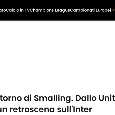
ato
Calcio in TV
Champions League
Campionati Europei
ritorno di Smalling. Dallo Un
 retroscena sull'Inter