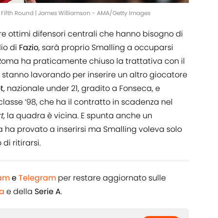
 Fifth Round | James Williamson - AMA/Getty Images
e ottimi difensori centrali che hanno bisogno di
io di
Fazio
, sarà proprio Smalling a occuparsi
a Roma ha praticamente chiuso la trattativa con il
 stanno lavorando per inserire un altro giocatore
t
, nazionale under 21, gradito a Fonseca, e
 classe ‘98, che ha il contratto in scadenza nel
t
, la quadra è vicina. E spunta anche un
ista ha provato a inserirsi ma Smalling voleva solo
i ritirarsi.
ram
e
Telegram
per restare aggiornato sulle
a
e della
Serie A
.