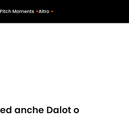
Pitch Moments
Altro
ited anche Dalot o