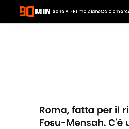
Serie A
Primo piano
Calciomerc
Skip to main content
Roma, fatta per il 
Fosu-Mensah. C'è un