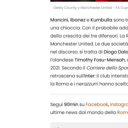
Derby County v Manchester United - FA Cup
Mancini
,
Ibanez
e
Kumbulla
sono tr
una chioccia. Con il probabile add
della crescita dei tre difensori. L
Manchester United. Le due società
nel discorso: si tratta di
Diogo
Dalo
l’olandese
Timothy Fosu-Mensah
,
2021. Secondo il
Corriere dello Spor
retroscena sull'
Inter
: il club inter
la Roma e i nerazzurri hanno scelto d
Segui
90min
su
Facebook
,
Instag
ultime news dal mondo de
lla
Rom