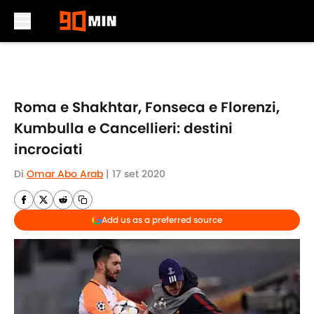
Skip to main content
Roma e Shakhtar, Fonseca e Florenzi,
Kumbulla e Cancellieri: destini
incrociati
Di
Omar Abo Arab
|
17 set 2020
Add us as a preferred source