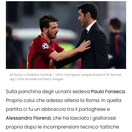
AS Roma v Shakhtar Donetsk - UEFA Champions League Round of 16: Second
Leg | Chris Brunskill Ltd/Getty Images
Sulla panchina degli ucraini sedeva
Paulo
Fonseca
.
Proprio colui che adesso allena la Roma. In quella
partita ci fu un abbraccio tra il portoghese e
Alessandro
Florenzi
, che ha lasciato i giallorossi
proprio dopo le incomprensioni tecnico-tattiche