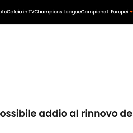
ato
Calcio in TV
Champions League
Campionati Europei
ssibile addio al rinnovo de