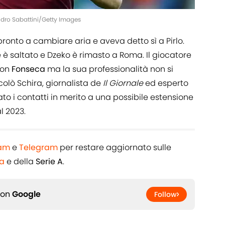
ndro Sabattini/Getty Images
pronto a cambiare aria e aveva detto sì a Pirlo.
te è saltato e Dzeko è rimasto a Roma. Il giocatore
con
Fonseca
ma la sua professionalità non si
colò
Schira, giornalista de
Il Giornale
ed esperto
ato i contatti in merito a una possibile estensione
l 2023.
ram
e
Telegram
per restare aggiornato sulle
a
e della
Serie A
.
 on
Google
Follow