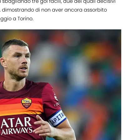
bagliando tre gol facili, due dei quali decisivi
ve, dimostrando di non aver ancora assorbito
gio a Torino.