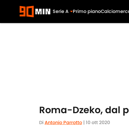
Serie A
Primo piano
Calciomerc
Skip to main content
Roma-Dzeko, dal po
Di
Antonio Parrotto
|
10 ott 2020