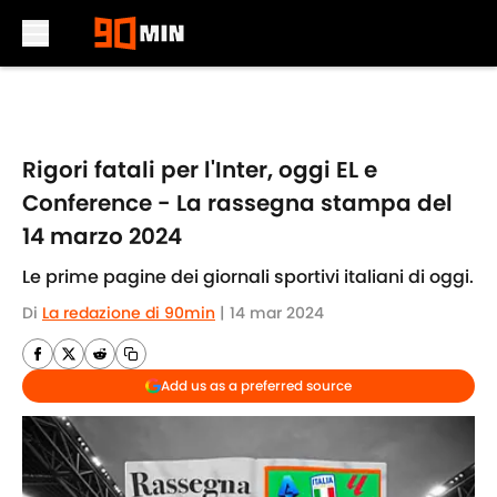
Skip to main content
Rigori fatali per l'Inter, oggi EL e
Conference - La rassegna stampa del
14 marzo 2024
Le prime pagine dei giornali sportivi italiani di oggi.
Di
La redazione di 90min
|
14 mar 2024
Add us as a preferred source