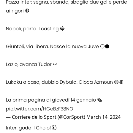
Pazza Inter: segna, sbanda, sbaglia due gol e perde
ai rigori 🛑
Napoli, parte il casting 🔵
Giuntoli, via libera. Nasce la nuova Juve ⚪️⚫️
Lazio, avanza Tudor 👀
Lukaku a casa, dubbio Dybala. Gioca Azmoun 🟡🔴
La prima pagina di giovedì 14 gennaio 🗞️
pic.twitter.com/HGeBzF38NO
— Corriere dello Sport (@CorSport)
March 14, 2024
Inter: gode il Cholo! 🤯