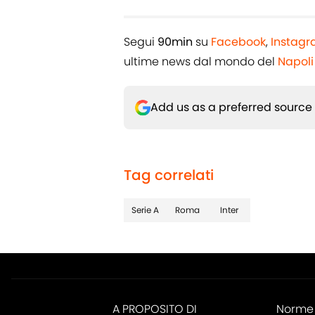
Segui
90min
su
Facebook
,
Instag
ultime news dal mondo del
Napoli
Add us as a preferred source
Tag correlati
Serie A
Roma
Inter
A PROPOSITO DI
Norme 