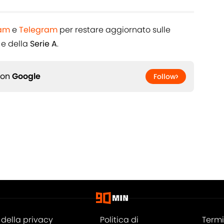
ram
e
Telegram
per restare aggiornato sulle
e della
Serie A
.
 on
Google
Follow
della privacy
Politica di
Termi