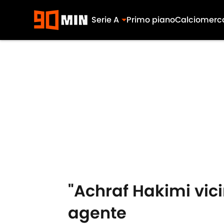
Serie A
Primo piano
Calciomerc
Skip to main content
"Achraf Hakimi vici
agente