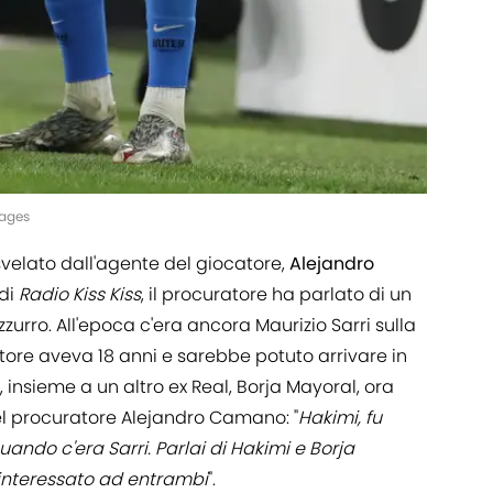
mages
svelato dall'agente del giocatore,
Alejandro
 di
Radio Kiss Kiss
, il procuratore ha parlato di un
zzurro. All'epoca c'era ancora Maurizio Sarri sulla
atore aveva 18 anni e sarebbe potuto arrivare in
 insieme a un altro ex Real, Borja Mayoral, ora
el procuratore Alejandro Camano: "
Hakimi, fu
uando c'era Sarri. Parlai di Hakimi e Borja
a interessato ad entrambi
".