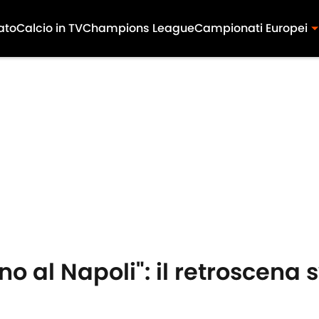
ato
Calcio in TV
Champions League
Campionati Europei
no al Napoli": il retroscena 