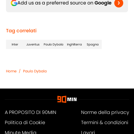
Add us as a preferred source on
Google
Tag correlati
Inter
Juventus
Paulo Dybala
Inghilterra
Spagna
Home
/
Paulo Dybala
A PROPOSITO DI 90MIN
Norme della privacy
Politica di Cookie
Termini & condizioni
Minute Media
Lavori