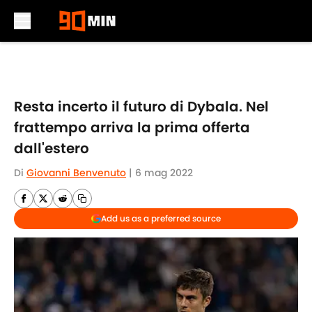
Skip to main content
Resta incerto il futuro di Dybala. Nel
frattempo arriva la prima offerta
dall'estero
Di
Giovanni Benvenuto
|
6 mag 2022
Add us as a preferred source