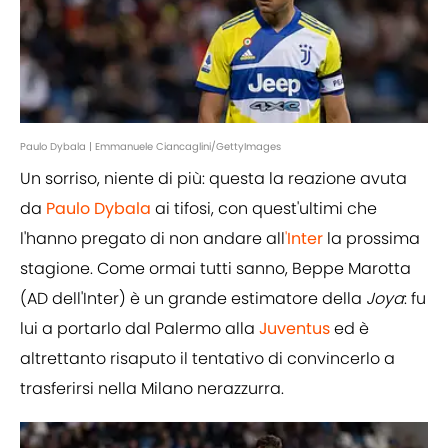
Paulo Dybala | Emmanuele Ciancaglini/GettyImages
Un sorriso, niente di più: questa la reazione avuta
da
Paulo Dybala
ai tifosi, con quest'ultimi che
l'hanno pregato di non andare all
'
Inter
la prossima
stagione. Come ormai tutti sanno, Beppe Marotta
(AD dell'Inter) è un grande estimatore della
Joya
: fu
lui a portarlo dal Palermo alla
Juventus
ed è
altrettanto risaputo il tentativo di convincerlo a
trasferirsi nella Milano nerazzurra.