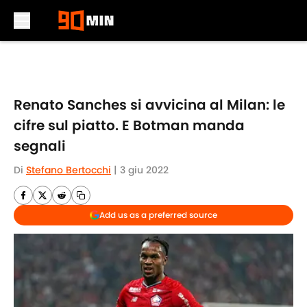
Skip to main content
Renato Sanches si avvicina al Milan: le
cifre sul piatto. E Botman manda
segnali
Di
Stefano Bertocchi
|
3 giu 2022
Add us as a preferred source