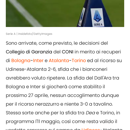
Serie A | Insidefoto/GettyImages
Sono arrivate, come previsto, le decisioni del
Collegio di Garanzia
del
CONI
in merito ai recuperi
di
Bologna
-
Inter
e
Atalanta
-
Torino
ed al ricorso su
Udinese-Atalanta 2-6, sfida che i bianconeri
avrebbero voluto ripetere. La sfida del Dall'Ara tra
Bologna e Inter si giocherà come stabilito il
prossimo 27 aprile, nessun accoglimento dunque
per il ricorso nerazzurro e niente 3-0 a tavolino.
Stessa sorte anche per la sfida tra
Dea
e Torino, in
programma l'11 maggio, così come resta valido il