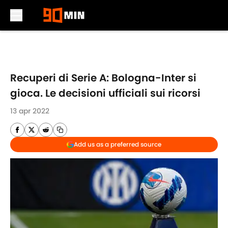
Skip to main content
Recuperi di Serie A: Bologna-Inter si
gioca. Le decisioni ufficiali sui ricorsi
13 apr 2022
Add us as a preferred source