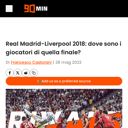
Skip to main content
Real Madrid-Liverpool 2018: dove sono i
giocatori di quella finale?
Di
Francesco Castorani
|
28 mag 2022
Add us as a preferred source