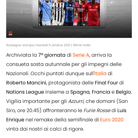
Rassegna stampa martedì 5 ottobre 2021 | 90min Italia
Archiviata la
7ª giornata
di
Serie A
, arriva la
consueta sosta autunnale per gli impegni delle
Nazionali. Occhi puntati dunque sull'
Italia
di
Roberto Mancini
, protagonista delle
Final Four
di
Nations League
insieme a
Spagna
,
Francia
e
Belgio
.
Vigilia importante per gli
Azzurri
, che domani (San
Siro, ore 20.45) affronteranno le
Furie Rosse
di
Luis
Enrique
nel remake della semifinale di
Euro 2020
vinta dai nostri ai calci di rigore.