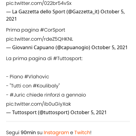
pic.twitter.com/022br54vSx
— La Gazzetta dello Sport (@Gazzetta_it)
October 5,
2021
Prima pagina
#CorSport
pic.twitter.com/rdeZ5QHKNL
— Giovanni Capuano (@capuanogio)
October 5, 2021
La prima pagina di
#Tuttosport
:
- Piano
#Vlahovic
- "Tutti con
#Koulibaly
"
-
#Juric
chiede rinforzi a gennaio
pic.twitter.com/ib0uGiyXak
— Tuttosport (@tuttosport)
October 5, 2021
Segui
90min
su
Instagram
e
Twitch
!