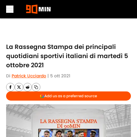
Skip to main content
La Rassegna Stampa dei principali
quotidiani sportivi italiani di martedì 5
ottobre 2021
Di
Patrick Ucciardo
|
5 ott 2021
Add us as a preferred source