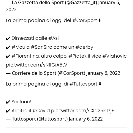
— La Gazzetta dello Sport (@Gazzetta_it)
January 6,
2022
La prima pagina di oggi del
#CorSport
⬇️
✔️ Dimezzati dalle
#Asl
✔️
#Mou
a
#SanSiro
come un
#derby
✔️
#Fiorentina
, altro colpo:
#Piatek
il vice
#Vlahovic
pic.twitter.com/sNflGiA5tV
— Corriere dello Sport (@CorSport)
January 6, 2022
La prima pagina di oggi di
#Tuttosport
⬇️
✔️ Sei fuori!
✔️ Arbitra il
#Covid
pic.twitter.com/CXd25KTzjF
— Tuttosport (@tuttosport)
January 6, 2022