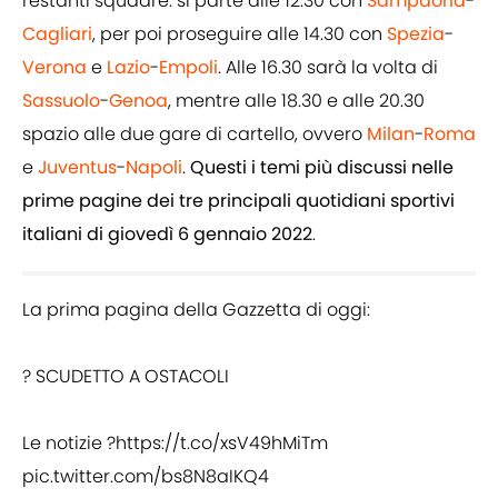
restanti squadre: si parte alle 12.30 con
Sampdoria
-
Cagliari
, per poi proseguire alle 14.30 con
Spezia
-
Verona
e
Lazio
-
Empoli
. Alle 16.30 sarà la volta di
Sassuolo
-
Genoa
, mentre alle 18.30 e alle 20.30
spazio alle due gare di cartello, ovvero
Milan
-
Roma
e
Juventus
-
Napoli
.
Questi i temi più discussi nelle
prime pagine dei tre principali quotidiani sportivi
italiani di giovedì 6 gennaio 2022
.
La prima pagina della Gazzetta di oggi:
? SCUDETTO A OSTACOLI
Le notizie ?
https://t.co/xsV49hMiTm
pic.twitter.com/bs8N8aIKQ4