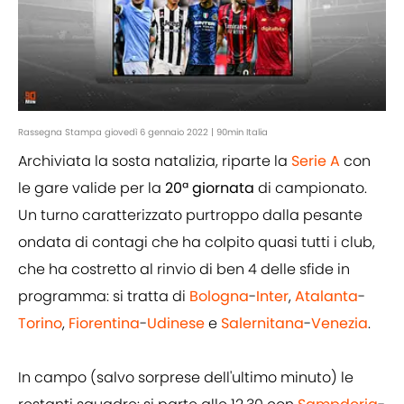
Rassegna Stampa giovedì 6 gennaio 2022 | 90min Italia
Archiviata la sosta natalizia, riparte la
Serie A
con
le gare valide per la
20ª giornata
di campionato.
Un turno caratterizzato purtroppo dalla pesante
ondata di contagi che ha colpito quasi tutti i club,
che ha costretto al rinvio di ben 4 delle sfide in
programma: si tratta di
Bologna
-
Inter
,
Atalanta
-
Torino
,
Fiorentina
-
Udinese
e
Salernitana
-
Venezia
.
In campo (salvo sorprese dell'ultimo minuto) le