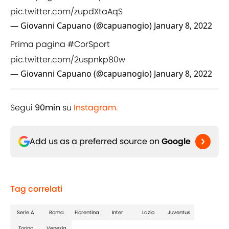
pic.twitter.com/zupdXtaAqS
— Giovanni Capuano (@capuanogio)
January 8, 2022
Prima pagina
#CorSport
pic.twitter.com/2uspnkp80w
— Giovanni Capuano (@capuanogio)
January 8, 2022
Segui
90min
su
Instagram.
Add us as a preferred source on
Google
Tag correlati
Serie A
Roma
Fiorentina
Inter
Lazio
Juventus
Torino
Venezia