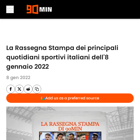
Skip to main content
La Rassegna Stampa dei principali
quotidiani sportivi italiani dell'8
gennaio 2022
8 gen 2022
Add us as a preferred source