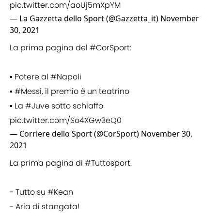
pic.twitter.com/aoUj5mXpYM
— La Gazzetta dello Sport (@Gazzetta_it)
November
30, 2021
La prima pagina del
#CorSport
:
▪️ Potere al
#Napoli
▪️
#Messi
, il premio è un teatrino
▪️ La
#Juve
sotto schiaffo
pic.twitter.com/So4XGw3eQ0
— Corriere dello Sport (@CorSport)
November 30,
2021
La prima pagina di
#Tuttosport
:
- Tutto su
#Kean
- Aria di stangata!