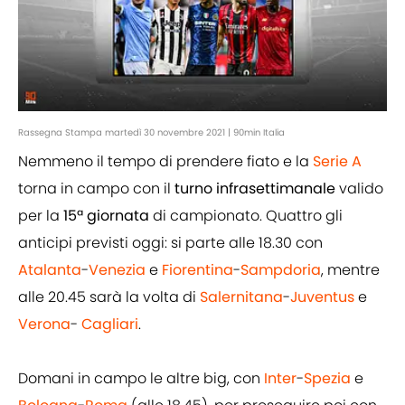
Rassegna Stampa martedì 30 novembre 2021 | 90min Italia
Nemmeno il tempo di prendere fiato e la
Serie A
torna in campo con il
turno infrasettimanale
valido
per la
15ª giornata
di campionato. Quattro gli
anticipi previsti oggi: si parte alle 18.30 con
Atalanta
-
Venezia
e
Fiorentina
-
Sampdoria
, mentre
alle 20.45 sarà la volta di
Salernitana
-
Juventus
e
Verona
-
Cagliari
.
Domani in campo le altre big, con
Inter
-
Spezia
e