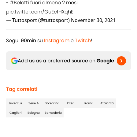
-
#Belotti
fuori almeno 2 mesi
pic.twitter.com/GuEcfHXqhE
— Tuttosport (@tuttosport)
November 30, 2021
Segui
90min
su
Instagram
e
Twitch
!
Add us as a preferred source on
Google
Tag correlati
Juventus
Serie A
Fiorentina
Inter
Roma
Atalanta
Cagliari
Bologna
Sampdoria