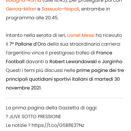
Bologna
-
Roma
(alle 18.45), per proseguire poi con
Genoa
-
Milan
e
Sassuolo
-
Napoli
, entrambe in
programma alle 20.45.
Intanto nella serata di ieri,
Lionel Messi
ha ricevuto
il
7° Pallone d'Oro
della sua straordinaria carriera:
l'argentino vince il prestigioso trofeo di
France
Football
davanti a
Robert Lewandowski
e
Jorginho
.
Questi i temi più discussi nelle
prime pagine dei tre
principali quotidiani sportivi italiani di martedì 30
novembre 2021
.
La prima pagina della Gazzetta di oggi:
? JUVE SOTTO PRESSIONE
Le notizie ?
https://t.co/G5BflE37Nz