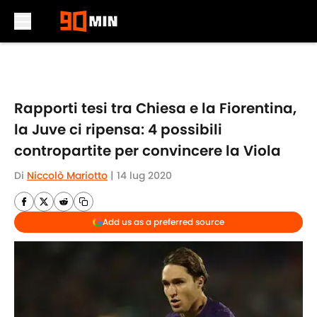
Skip to main content
Rapporti tesi tra Chiesa e la Fiorentina,
la Juve ci ripensa: 4 possibili
contropartite per convincere la Viola
Di
Niccolò Mariotto
|
14 lug 2020
Add us as a preferred source