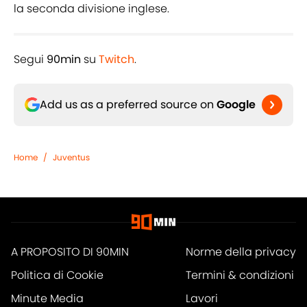
la seconda divisione inglese.
Segui
90min
su
Twitch
.
Add us as a preferred source on
Google
Home
/
Juventus
A PROPOSITO DI 90MIN
Norme della privacy
Politica di Cookie
Termini & condizioni
Minute Media
Lavori