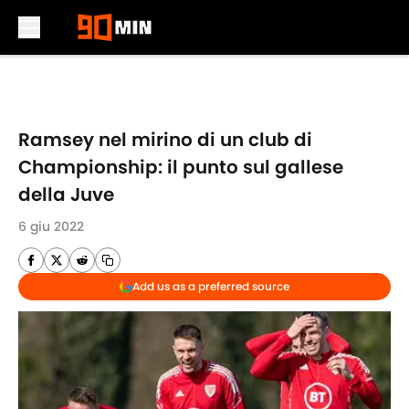
Skip to main content
Ramsey nel mirino di un club di
Championship: il punto sul gallese
della Juve
6 giu 2022
Add us as a preferred source