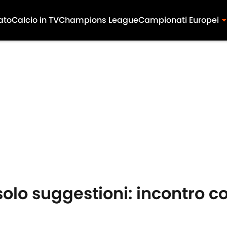
ato
Calcio in TV
Champions League
Campionati Europei
olo suggestioni: incontro c