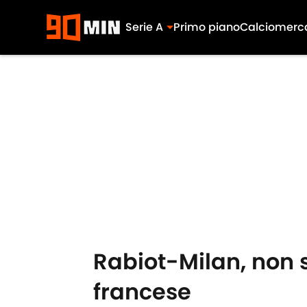
Serie A
Primo piano
Calciomerc
Skip to main content
Rabiot-Milan, non s
francese