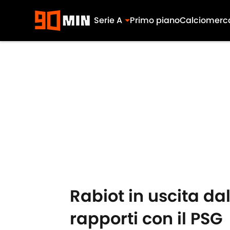
Serie A
Primo piano
Calciomerc
Skip to main content
Rabiot in uscita d
rapporti con il PSG