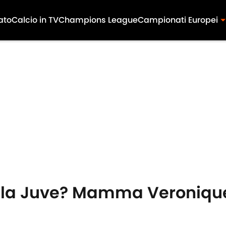
ato
Calcio in TV
Champions League
Campionati Europei
alla Juve? Mamma Veronique 