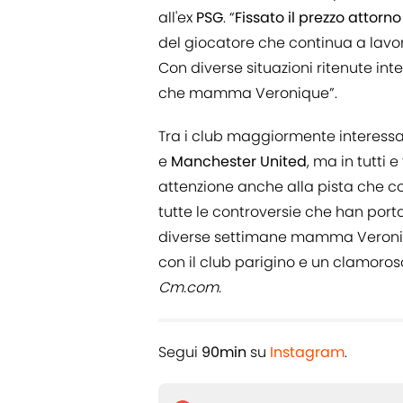
all'ex
PSG
. “
Fissato il prezzo attorno
del giocatore che continua a lavora
Con diverse situazioni ritenute int
che mamma Veronique”.
Tra i club maggiormente interessati
e
Manchester United
, ma in tutti 
attenzione anche alla pista che co
tutte le controversie che han portat
diverse settimane mamma Veroniqu
con il club parigino e un clamoroso
Cm.com.
Segui
90min
su
Instagram
.