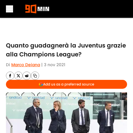
Skip to main content
Quanto guadagnerà la Juventus grazie
alla Champions League?
Di
Marco Deiana
|
3 nov 2021
Add us as a preferred source