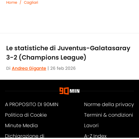
Home
/
Cagliari
Le statistiche di Juventus-Galatasaray
3-2 (Champions League)
Di
Andrea Gigante
|
26 feb 2026
A PROPOSITO DI 90MIN
Norme della privacy
Politica di Cookie
Termini & condizioni
Minute Media
Lavori
Dichiarazione di
A-Z Index