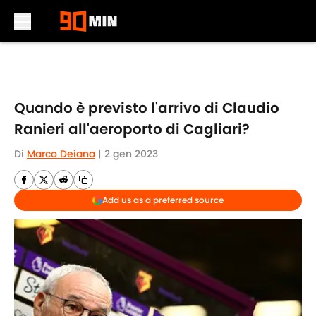
Skip to main content
Quando è previsto l'arrivo di Claudio
Ranieri all'aeroporto di Cagliari?
Di
Marco Deiana
|
2 gen 2023
Add us as a preferred source