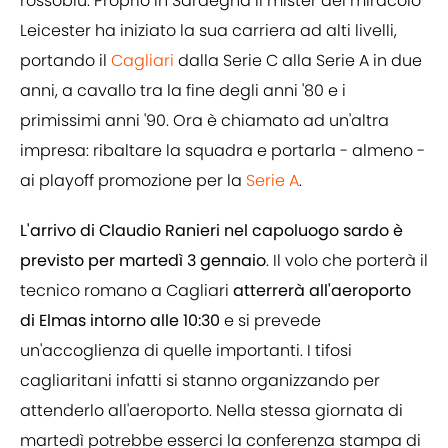
rossoblù. Proprio in Sardegna il mister del miracolo
Leicester ha iniziato la sua carriera ad alti livelli,
portando il
Cagliari
dalla Serie C alla Serie A in due
anni, a cavallo tra la fine degli anni '80 e i
primissimi anni '90. Ora è chiamato ad un'altra
impresa: ribaltare la squadra e portarla - almeno -
ai playoff promozione per la
Serie A
.
L'arrivo di Claudio Ranieri nel capoluogo sardo è
previsto per martedì 3 gennaio
. Il volo che porterà il
tecnico romano a Cagliari
atterrerà all'aeroporto
di Elmas intorno alle 10:30
e si prevede
un'accoglienza di quelle importanti. I tifosi
cagliaritani infatti si stanno organizzando per
attenderlo all'aeroporto. Nella stessa giornata di
martedì potrebbe esserci la conferenza stampa di