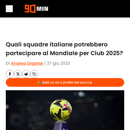
Skip to main content
Quali squadre italiane potrebbero
partecipare al Mondiale per Club 2025?
Di
Andrea Gigante
|
27 giu 2023
Add us as a preferred source