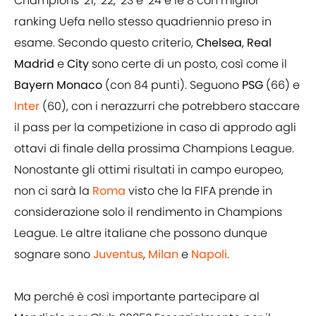
Champions ‘21, ‘22, ‘23 e ‘24 e le 8 con miglior
ranking Uefa nello stesso quadriennio preso in
esame. Secondo questo criterio,
Chelsea
,
Real
Madrid
e
City
sono certe di un posto, così come il
Bayern Monaco
(con 84 punti). Seguono
PSG
(66) e
Inter
(60), con i nerazzurri che potrebbero staccare
il pass per la competizione in caso di approdo agli
ottavi di finale della prossima Champions League.
Nonostante gli ottimi risultati in campo europeo,
non ci sarà la
Roma
visto che la FIFA prende in
considerazione solo il rendimento in Champions
League. Le altre italiane che possono dunque
sognare sono
Juventus
,
Milan
e
Napoli
.
Ma perché è così importante partecipare al