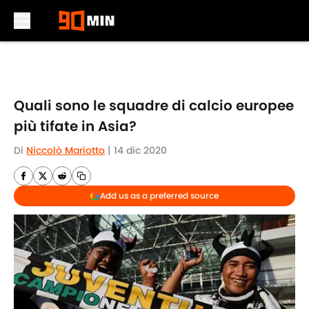
Skip to main content
Quali sono le squadre di calcio europee
più tifate in Asia?
Di
Niccolò Mariotto
|
14 dic 2020
Add us as a preferred source