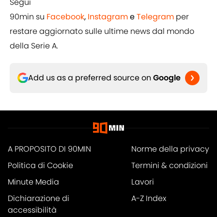
Segui
90min su
Facebook
,
Instagram
e
Telegram
per
restare aggiornato sulle ultime news dal mondo
della Serie A.
Add us as a preferred source on
Google
A PROPOSITO DI 90MIN
Norme della privacy
Politica di Cookie
Termini & condizioni
Minute Media
Lavori
Dichiarazione di
A-Z Index
accessibilità