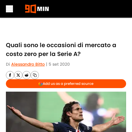
Skip to main content
Quali sono le occasioni di mercato a
costo zero per la Serie A?
Di
Alessandro Bitto
|
5 set 2020
Add us as a preferred source