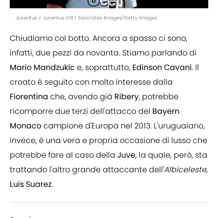
Juventus v Juventus U19 | Soccrates Images/Getty Images
Chiudiamo col botto. Ancora a spasso ci sono,
infatti, due pezzi da novanta. Stiamo parlando di
Mario
Mandzukic
e, soprattutto,
Edinson Cavani
. Il
croato è seguito con molto interesse dalla
Fiorentina
che, avendo già
Ribery
, potrebbe
ricomporre due terzi dell'attacco del
Bayern
Monaco
campione d'Europa nel 2013. L'uruguaiano,
invece, è una vera e propria occasione di lusso che
potrebbe fare al caso della
Juve,
la quale, però, sta
trattando l'altro grande attaccante dell'
Albiceleste
,
Luis Suarez
.