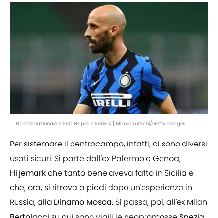
FC Internazionale v SSC Napoli - Serie A | Marco Luzzani/Getty Images
Per sistemare il centrocampo, infatti, ci sono diversi
usati sicuri. Si parte dall'ex Palermo e Genoa,
Hiljemark
che tanto bene aveva fatto in Sicilia e
che, ora, si ritrova a piedi dopo un'esperienza in
Russia, alla
Dinamo Mosca.
Si passa, poi, all'ex Milan
Bertolacci
su cui sono vigili le neopromosse
Spezia