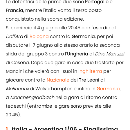
Le detentrici delle prime due sono
Portogallo
e
Francia
, mentre l'Italia vanta il terzo posto
conquistato nella scorsa edizione.
Si comincia il
4
giugno alle 20:45 con l'esordio al
Dall'Ara
di
Bologna
contro la
Germania
, per poi
disputare il
7
giugno allo stesso orario la seconda
sfida del gruppo 3 contro
l'Ungheria
al
Dino
Manuzzi
di Cesena. Dopo due gare in casa due trasferte per
Mancini che volerà con i suoi in
Inghilterra
per
giocare contro la
Nazionale
dei
Tre
Leoni
al
Molineaux
di Wolverhampton e infine in
Germania
,
a
Monchengladbach
nella gara di ritorno contro i
tedeschi (entrambe le gare sono previste alle
20:45).
1.
Italia - Argentina 1/06 - Finalissima