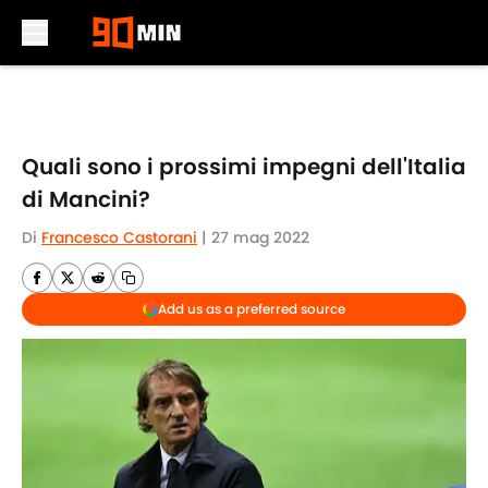
Skip to main content
Quali sono i prossimi impegni dell'Italia
di Mancini?
Di
Francesco Castorani
|
27 mag 2022
Add us as a preferred source