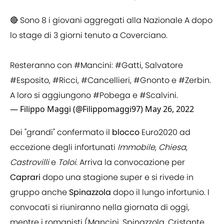
🔴 Sono 8 i giovani aggregati alla Nazionale A dopo
lo stage di 3 giorni tenuto a Coverciano.
Resteranno con
#Mancini
:
#Gatti
, Salvatore
#Esposito
,
#Ricci
,
#Cancellieri
,
#Gnonto
e
#Zerbin
.
A loro si aggiungono
#Pobega
e
#Scalvini
.
— Filippo Maggi (@Filippomaggi97)
May 26, 2022
Dei "grandi" confermato il
blocco
Euro2020 ad
eccezione degli infortunati
Immobile
,
Chiesa
,
Castrovilli
e
Toloi
. Arriva la convocazione per
Caprari
dopo una stagione super e si rivede in
gruppo anche
Spinazzola
dopo il lungo infortunio. I
convocati si riuniranno nella giornata di oggi,
mentre i romanisti (Mancini, Spinazzola, Cristante,